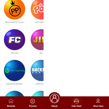
PRAGMATIC PLAY
FAT PANDA
PG SOFT
SLOT88 X PP
FACHAI
JILI
NO LIMIT CITY
HABANERO
MICROGAMING
HACKSAW
PLAYTECH
SPADE GAMING
Beranda
Promosi
Masuk
Hub. Kami
Akun Saya