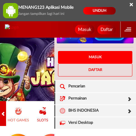
×
MENANG123 Aplikasi Mobile
UNDUH
Jangan tampilkan lagi hari ini
Masuk
Daftar
MASUK
DAFTAR
Pencarian
Permainan
BHS INDONESIA
HOT GAMES
SLOTS
LIVE CASINO
RACE
OLAHRAGA
CRA
Versi Desktop