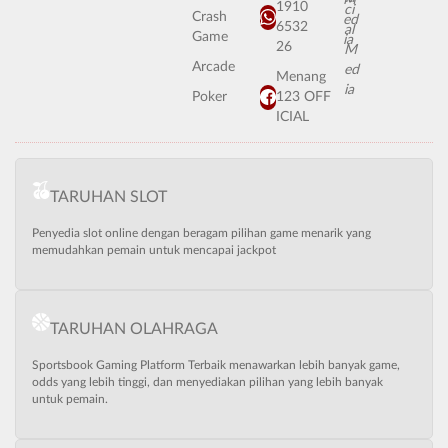
1910
Crash
6532
Game
26
Arcade
Menang
Poker
123 OFF
ICIAL
TARUHAN SLOT
Penyedia slot online dengan beragam pilihan game menarik yang
memudahkan pemain untuk mencapai jackpot
TARUHAN OLAHRAGA
Sportsbook Gaming Platform Terbaik menawarkan lebih banyak game,
odds yang lebih tinggi, dan menyediakan pilihan yang lebih banyak
untuk pemain.