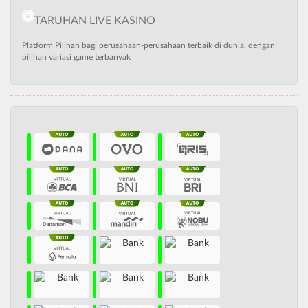
TARUHAN LIVE KASINO
Platform Pilihan bagi perusahaan-perusahaan terbaik di dunia, dengan
pilihan variasi game terbanyak