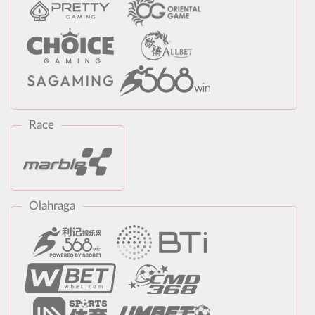
Race
Olahraga