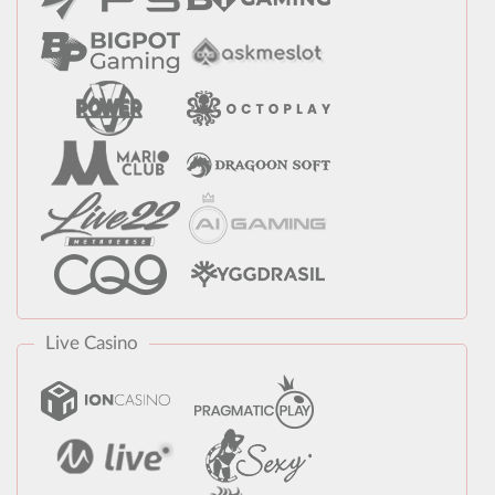
Live Casino