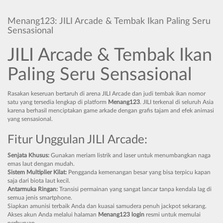
Menang123: JILI Arcade & Tembak Ikan Paling Seru
Sensasional
JILI Arcade & Tembak Ikan
Paling Seru Sensasional
Rasakan keseruan bertaruh di arena JILI Arcade dan judi tembak ikan nomor
satu yang tersedia lengkap di platform
Menang123
. JILI terkenal di seluruh Asia
karena berhasil menciptakan game arkade dengan grafis tajam and efek animasi
yang sensasional.
Fitur Unggulan JILI Arcade:
Senjata Khusus:
Gunakan meriam listrik and laser untuk menumbangkan naga
emas laut dengan mudah.
Sistem Multiplier Kilat:
Pengganda kemenangan besar yang bisa terpicu kapan
saja dari biota laut kecil.
Antarmuka Ringan:
Transisi permainan yang sangat lancar tanpa kendala lag di
semua jenis smartphone.
Siapkan amunisi terbaik Anda dan kuasai samudera penuh jackpot sekarang.
Akses akun Anda melalui halaman
Menang123 login
resmi untuk memulai