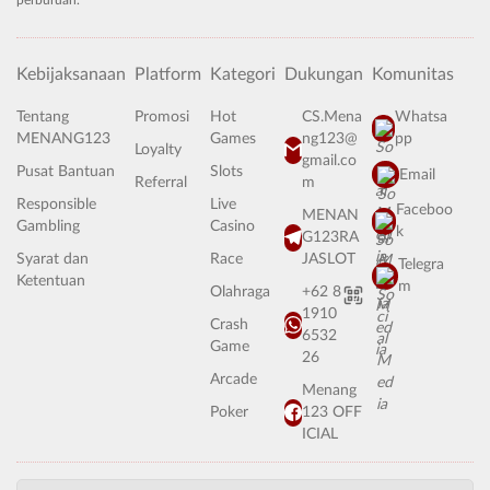
perburuan.
Kebijaksanaan
Platform
Kategori
Dukungan
Komunitas
Tentang
Promosi
Hot
CS.Mena
Whatsa
MENANG123
Games
ng123@
pp
Loyalty
gmail.co
Pusat Bantuan
Slots
Email
Referral
m
Responsible
Live
Faceboo
MENAN
Gambling
Casino
k
G123RA
Syarat dan
Race
JASLOT
Telegra
Ketentuan
m
Olahraga
+62 8
1910
Crash
6532
Game
26
Arcade
Menang
Poker
123 OFF
ICIAL