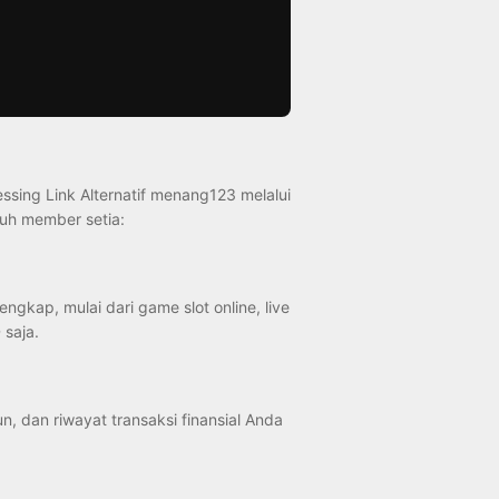
sing Link Alternatif menang123 melalui
ruh member setia:
gkap, mulai dari game slot online, live
 saja.
n, dan riwayat transaksi finansial Anda