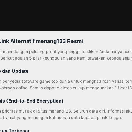
Link Alternatif menang123 Resmi
main dengan peluang profit yang tinggi, pastikan Anda hanya acces
 Berikut adalah 5 pilar keunggulan yang kami tawarkan kepada selu
p dan Update
penyedia software game top dunia untuk menghadirkan variasi terlen
olahraga online. Semua dapat diakses cukup menggunakan 1 User ID
pis (End-to-End Encryption)
rioritas mutlak di Situs menang123. Seluruh data diri, informasi aku
ngkat lanjut yang mencegah kebocoran data kepada pihak ketiga.
nus Terbesar