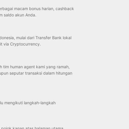
erbagai macam bonus harian, cashback
am saldo akun Anda.
onesia, mulai dari Transfer Bank lokal
it via Cryptocurrency.
eh tim human agent kami yang ramah,
pun seputar transaksi dalam hitungan
lu mengikuti langkah-langkah
i pojok kanan atas halaman utama.