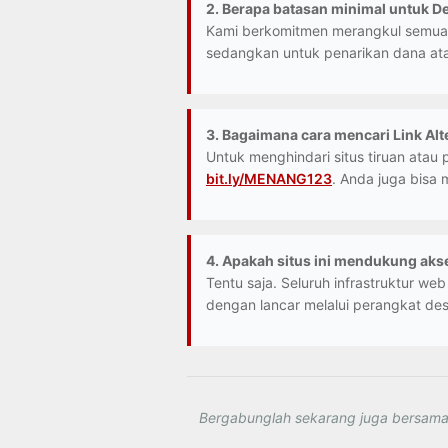
2. Berapa batasan minimal untuk D
Kami berkomitmen merangkul semua k
sedangkan untuk penarikan dana at
3. Bagaimana cara mencari Link Alt
Untuk menghindari situs tiruan atau
bit.ly/MENANG123
. Anda juga bisa m
4. Apakah situs ini mendukung aks
Tentu saja. Seluruh infrastruktur 
dengan lancar melalui perangkat de
Bergabunglah sekarang juga bersama j