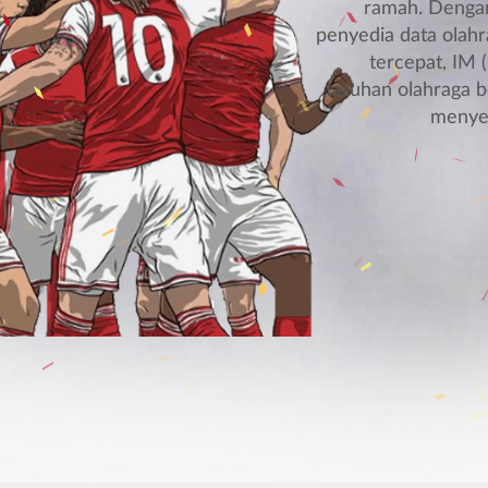
ramah. Denga
penyedia data olah
tercepat, IM
taruhan olahraga be
menyed