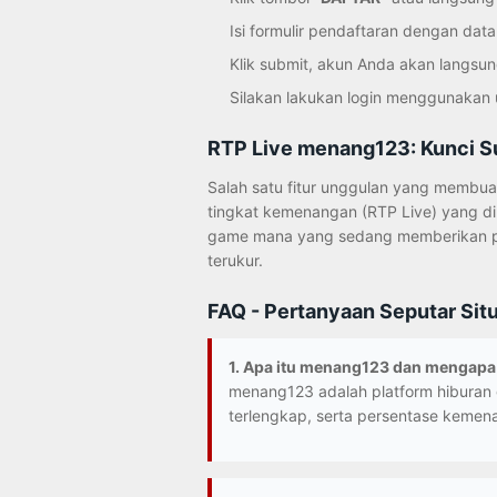
Isi formulir pendaftaran dengan dat
Klik submit, akun Anda akan langsun
Silakan lakukan login menggunakan 
RTP Live menang123: Kunci 
Salah satu fitur unggulan yang membua
tingkat kemenangan (RTP Live) yang dip
game mana yang sedang memberikan pelu
terukur.
FAQ - Pertanyaan Seputar Si
1. Apa itu menang123 dan mengapa
menang123 adalah platform hiburan g
terlengkap, serta persentase kemena