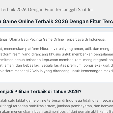
rbaik 2026 Dengan Fitur Tercanggih Saat Ini
 Game Online Terbaik 2026 Dengan Fitur Terc
tinasi Utama Bagi Pecinta Game Online Terpercaya di Indonesia.
at, menemukan platform hiburan virtual yang aman, adil, dan mengun
latform resmi yang dirancang khusus untuk memberikan pengalaman
komitmen penuh terhadap kepuasan member, kami mengintegrasikan t
, aman, dan bebas lag. Segala fasilitas premium, bonus eksklusif, d
u platform menang123vip.io yang dirancang untuk kemenangan maksi
jadi Pilihan Terbaik di Tahun 2026?
h satu kiblat game online terbesar di Indonesia tidak diraih seca
si tinggi terhadap stabilitas sistem, jaminan pembayaran, dan ken
da akan menemukan ribuan testimoni positif dari pemain aktif kami. 