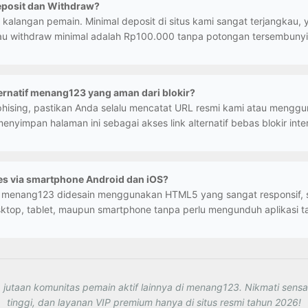
eposit dan Withdraw?
alangan pemain. Minimal deposit di situs kami sangat terjangkau, 
au withdraw minimal adalah Rp100.000 tanpa potongan tersembunyi
ernatif menang123 yang aman dari blokir?
 phising, pastikan Anda selalu mencatat URL resmi kami atau menggu
enyimpan halaman ini sebagai akses link alternatif bebas blokir intern
es via smartphone Android dan iOS?
web menang123 didesain menggunakan HTML5 yang sangat responsif,
sktop, tablet, maupun smartphone tanpa perlu mengunduh aplikasi 
utaan komunitas pemain aktif lainnya di menang123. Nikmati sensa
tinggi, dan layanan VIP premium hanya di situs resmi tahun 2026!