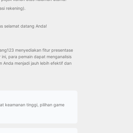
si rekening).
us selamat datang Anda!
nang123 menyediakan fitur presentase
 ini, para pemain dapat menganalisis
 Anda menjadi jauh lebih efektif dan
at keamanan tinggi, pilihan game