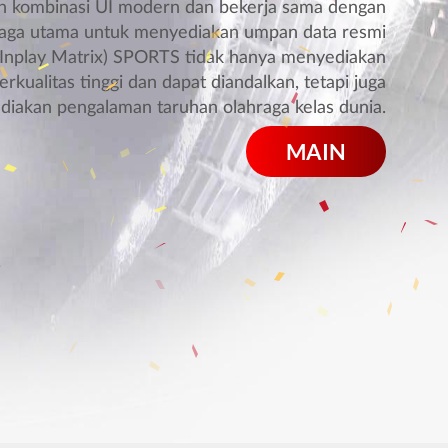
n kombinasi UI modern dan bekerja sama dengan
raga utama untuk menyediakan umpan data resmi
 (Inplay Matrix) SPORTS tidak hanya menyediakan
rkualitas tinggi dan dapat diandalkan, tetapi juga
iakan pengalaman taruhan olahraga kelas dunia.
MAIN