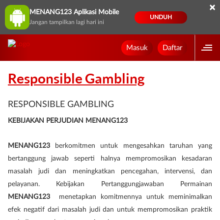
×
MENANG123 Aplikasi Mobile
UNDUH
Jangan tampilkan lagi hari ini
Masuk
Daftar
Responsible Gambling
RESPONSIBLE GAMBLING
KEBIJAKAN PERJUDIAN MENANG123
MENANG123
berkomitmen untuk mengesahkan taruhan yang
bertanggung jawab seperti halnya mempromosikan kesadaran
masalah judi dan meningkatkan pencegahan, intervensi, dan
pelayanan.
Kebijakan Pertanggungjawaban Permainan
MENANG123
menetapkan komitmennya untuk meminimalkan
efek negatif dari masalah judi dan untuk mempromosikan praktik