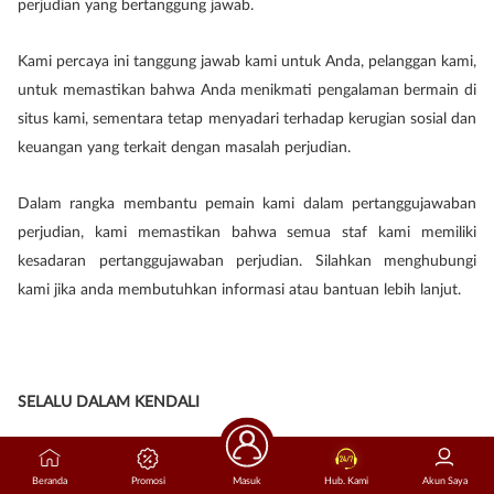
perjudian yang bertanggung jawab.
Kami percaya ini tanggung jawab kami untuk Anda, pelanggan kami,
untuk memastikan bahwa Anda menikmati pengalaman bermain di
situs kami, sementara tetap menyadari terhadap kerugian sosial dan
keuangan yang terkait dengan masalah perjudian.
Dalam rangka membantu pemain kami dalam pertanggujawaban
perjudian, kami memastikan bahwa semua staf kami memiliki
kesadaran pertanggujawaban perjudian.
Silahkan menghubungi
kami jika anda membutuhkan informasi atau bantuan lebih lanjut.
SELALU DALAM KENDALI
Sementara sebagian besar dari pelanggan kami bermain dalam
Beranda
Promosi
Masuk
Hub. Kami
Akun Saya
kemampuan mereka namun untuk beberapa orang akan lebih sulit