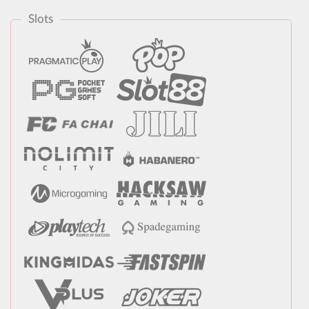
Slots