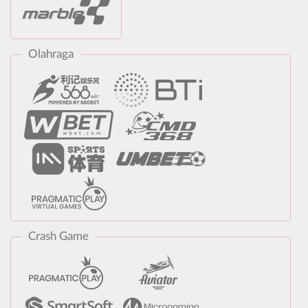
Olahraga
Crash Game