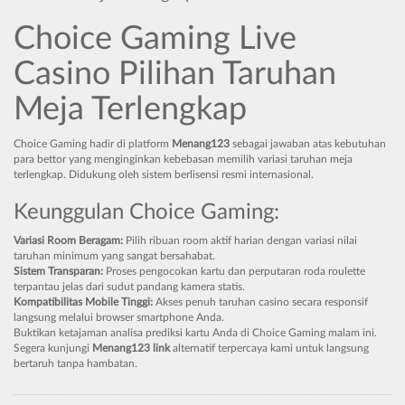
Choice Gaming Live
Casino Pilihan Taruhan
Meja Terlengkap
Choice Gaming hadir di platform
Menang123
sebagai jawaban atas kebutuhan
para bettor yang menginginkan kebebasan memilih variasi taruhan meja
terlengkap. Didukung oleh sistem berlisensi resmi internasional.
Keunggulan Choice Gaming:
Variasi Room Beragam:
Pilih ribuan room aktif harian dengan variasi nilai
taruhan minimum yang sangat bersahabat.
Sistem Transparan:
Proses pengocokan kartu dan perputaran roda roulette
terpantau jelas dari sudut pandang kamera statis.
Kompatibilitas Mobile Tinggi:
Akses penuh taruhan casino secara responsif
langsung melalui browser smartphone Anda.
Buktikan ketajaman analisa prediksi kartu Anda di Choice Gaming malam ini.
Segera kunjungi
Menang123 link
alternatif terpercaya kami untuk langsung
bertaruh tanpa hambatan.