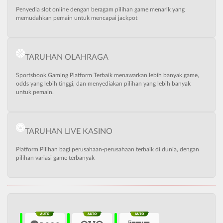
Penyedia slot online dengan beragam pilihan game menarik yang
memudahkan pemain untuk mencapai jackpot
TARUHAN OLAHRAGA
Sportsbook Gaming Platform Terbaik menawarkan lebih banyak game,
odds yang lebih tinggi, dan menyediakan pilihan yang lebih banyak
untuk pemain.
TARUHAN LIVE KASINO
Platform Pilihan bagi perusahaan-perusahaan terbaik di dunia, dengan
pilihan variasi game terbanyak