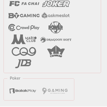
Poker