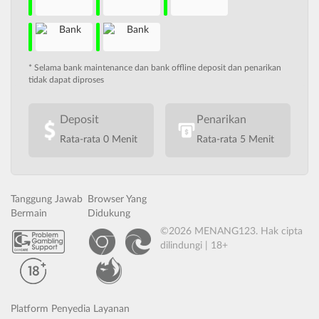
* Selama bank maintenance dan bank offline deposit dan penarikan
tidak dapat diproses
Deposit
Penarikan
Rata-rata 0 Menit
Rata-rata 5 Menit
Tanggung Jawab
Browser Yang
Bermain
Didukung
©2026 MENANG123. Hak cipta
dilindungi | 18+
Platform Penyedia Layanan