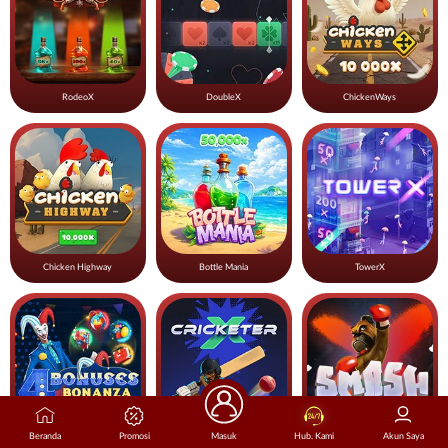
RodeoX
DoubleX
ChickenWays
Chicken Highway
Bottle Mania
TowerX
Beranda
Promosi
Masuk
Hub. Kami
Akun Saya
4 Bonuses Bonanza
CricketerX
Smash X