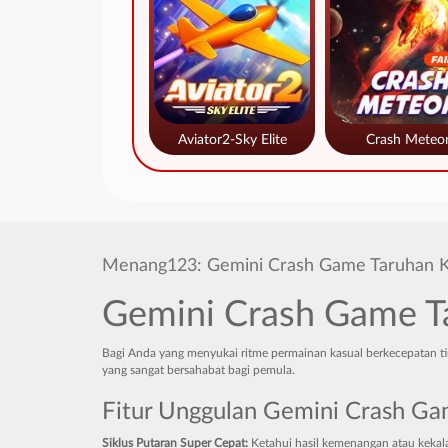
Aviator2-Sky Elite
Crash Meteo
Menang123: Gemini Crash Game Taruhan 
Gemini Crash Game T
Bagi Anda yang menyukai ritme permainan kasual berkecepatan ti
yang sangat bersahabat bagi pemula.
Fitur Unggulan Gemini Crash Ga
Siklus Putaran Super Cepat:
Ketahui hasil kemenangan atau kekal