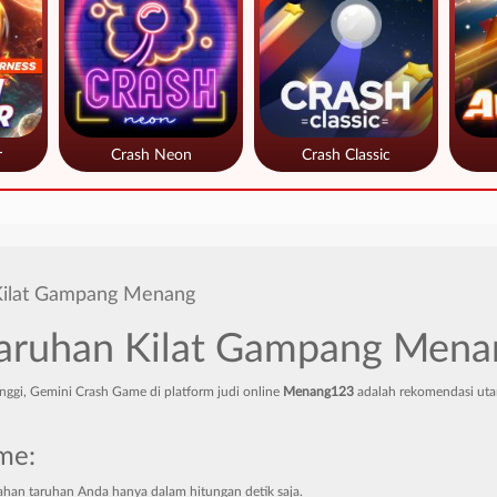
r
Crash Neon
Crash Classic
Kilat Gampang Menang
aruhan Kilat Gampang Mena
nggi, Gemini Crash Game di platform judi online
Menang123
adalah rekomendasi uta
me:
ahan taruhan Anda hanya dalam hitungan detik saja.