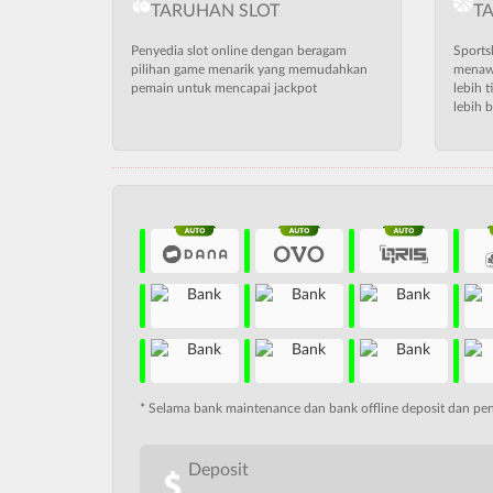
TARUHAN SLOT
T
Penyedia slot online dengan beragam
Sports
pilihan game menarik yang memudahkan
menawa
pemain untuk mencapai jackpot
lebih 
lebih 
* Selama bank maintenance dan bank offline deposit dan pen
Deposit