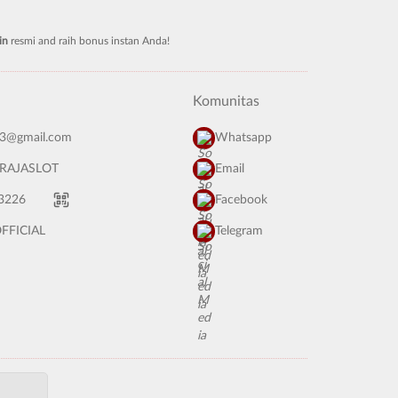
in
resmi and raih bonus instan Anda!
Komunitas
3@gmail.com
Whatsapp
RAJASLOT
Email
3226
Facebook
FFICIAL
Telegram