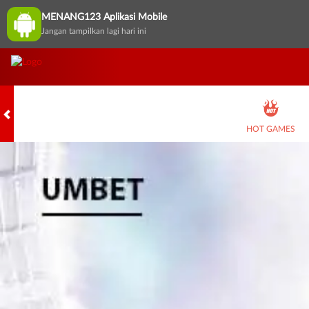
MENANG123 Aplikasi Mobile
Jangan tampilkan lagi hari ini
HOT GAMES