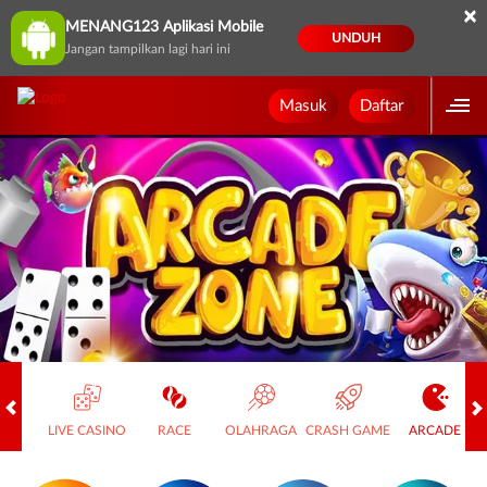
×
MENANG123 Aplikasi Mobile
UNDUH
Jangan tampilkan lagi hari ini
Masuk
Daftar
OTS
LIVE CASINO
RACE
OLAHRAGA
CRASH GAME
ARCADE