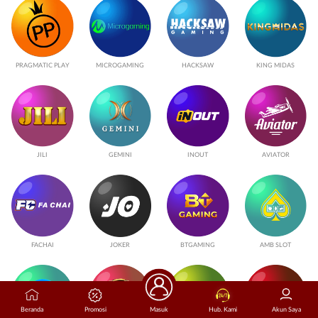
PRAGMATIC PLAY
MICROGAMING
HACKSAW
KING MIDAS
JILI
GEMINI
INOUT
AVIATOR
FACHAI
JOKER
BTGAMING
AMB SLOT
Beranda
Promosi
Masuk
Hub. Kami
Akun Saya