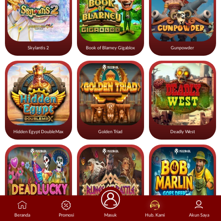
Skylantis 2
Book of Blarney Gigablox
Gunpowder
Hidden Egypt DoubleMax
Golden Triad
Deadly West
Beranda
Promosi
Masuk
Hub. Kami
Akun Saya
Dead Lucky DuoMax™
Runes of Battle
Bob Marlin Goes Deep