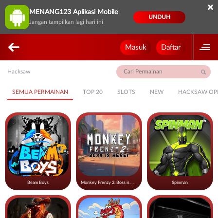
×
MENANG123 Aplikasi Mobile
UNDUH
Jangan tampilkan lagi hari ini
Masuk
Daftar
Hacksaw
SEMUA PERMAINAN
TOP 20
SLOTS
NEW
HACKSAW OP
Beam Boys
Monkey Frenzy 2: Boss is Here!
Spinman