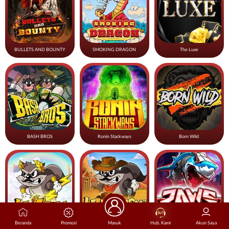
BULLETS AND BOUNTY
SMOKING DRAGON
The Luxe
BASH BROS
Ronin Stackways
Born Wild
Beranda
Promosi
Masuk
Hub. Kami
Akun Saya
LE ZEUS
LE COWBOY
JAWS OF JUSTICE