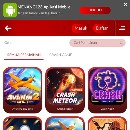
×
MENANG123 Aplikasi Mobile
UNDUH
Jangan tampilkan lagi hari ini
Masuk
Daftar
Gemini
SEMUA PERMAINAN
CRASH GAME
Aviator2-Sky Elite
Crash Meteor
Crash Neon