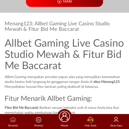
MAIN
Menang123: Allbet Gaming Live Casino Studio
Mewah & Fitur Bid Me Baccarat
Allbet Gaming Live Casino
Studio Mewah & Fitur Bid
Me Baccarat
Allbet Gaming merupakan provider papan atas yang menyajikan kemewahan
studio kasino fisik langsung ke genggaman tangan Anda di
situs Menang123
.
Menyediakan inovasi fitur taruhan paling eksklusif di kelasnya.
Fitur Menarik Allbet Gaming:
Fitur Bid Me Baccarat:
Berikan sensasi interaksi unik di mana Anda bisa ikut
menentukan waktu pembukaan kartu baccarat.
VIP Meja Eksklusif:
Ruang taruhan khusus bagi para pemain besar yang
menginginkan privasi dan pelayanan VIP personal.
Beranda
Promosi
Masuk
Hub. Kami
Akun Saya
Sertifikasi Internasional:
Seluruh sistem live dealer telah lulus uji kelayakan dari