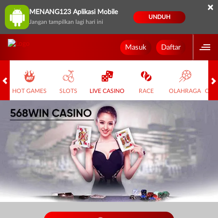
×
MENANG123 Aplikasi Mobile
UNDUH
Jangan tampilkan lagi hari ini
Masuk
Daftar
HOT GAMES
SLOTS
LIVE CASINO
RACE
OLAHRAGA
CRA